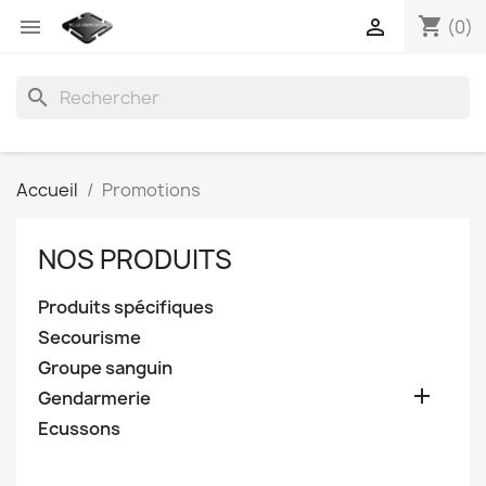
shopping_cart


(0)
search
Accueil
Promotions
NOS PRODUITS
Produits spécifiques
Secourisme
Groupe sanguin

Gendarmerie
Ecussons