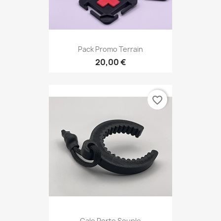
Pack Promo Terrain
20,00 €
favorite_border
Cale Porte Souple