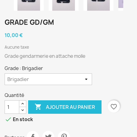
GRADE GD/GM
10,00 €
Aucune taxe
Grade gendarmerie en attache molle
Grade : Brigadier
Quantité

favorite_border
AJOUTER AU PANIER

En stock