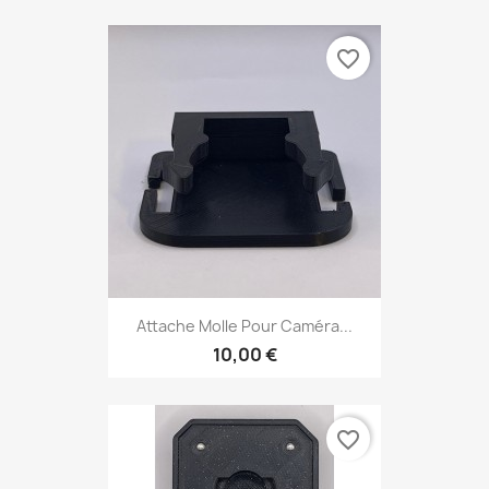
favorite_border
Attache Molle Pour Caméra...
10,00 €
favorite_border