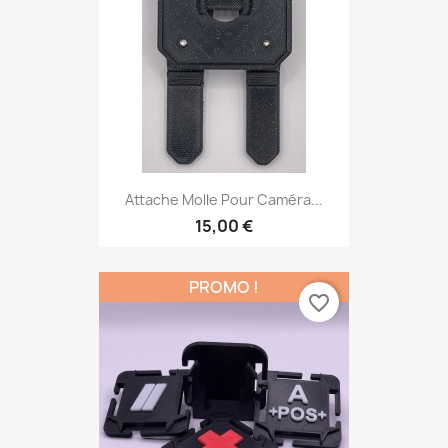
Attache Molle Pour Caméra...
15,00 €
PROMO !
favorite_border