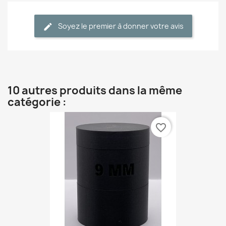
Soyez le premier à donner votre avis
10 autres produits dans la même
catégorie :
favorite_border