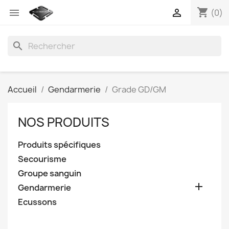
shopping_cart


(0)
search
Accueil
Gendarmerie
Grade GD/GM
NOS PRODUITS
Produits spécifiques
Secourisme
Groupe sanguin

Gendarmerie
Ecussons