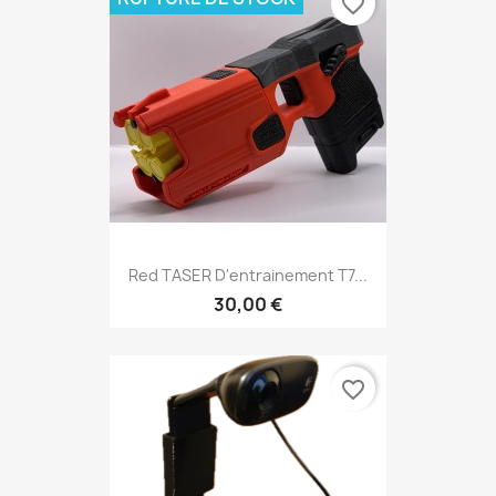
favorite_border
Red TASER D'entrainement T7...
30,00 €
favorite_border