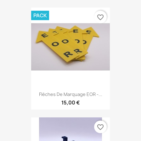
PACK
favorite_border
Flèches De Marquage EOR -...
15,00 €
favorite_border