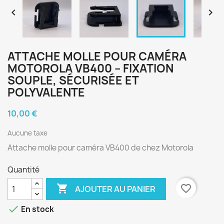


ATTACHE MOLLE POUR CAMÉRA
MOTOROLA VB400 – FIXATION
SOUPLE, SÉCURISÉE ET
POLYVALENTE
10,00 €
Aucune taxe
Attache molle pour caméra VB400 de chez Motorola
Quantité

favorite_border
AJOUTER AU PANIER

En stock