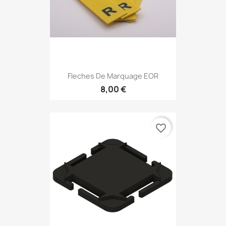
Fleches De Marquage EOR
8,00 €
favorite_border