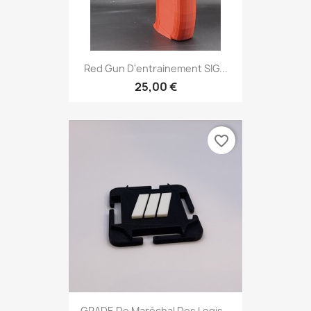
Red Gun D'entrainement SIG...
25,00 €
favorite_border
GRADE De Maréchal Des Logis...