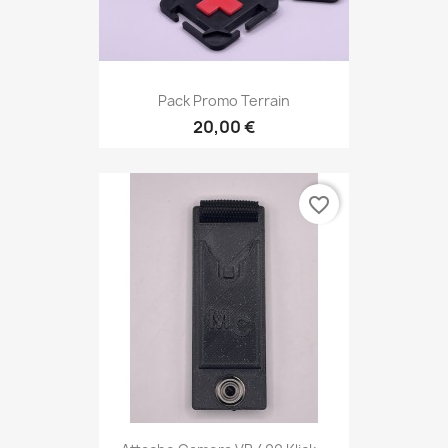
Pack Promo Terrain
20,00 €
favorite_border