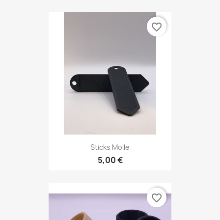
favorite_border
Sticks Molle
5,00 €
favorite_border