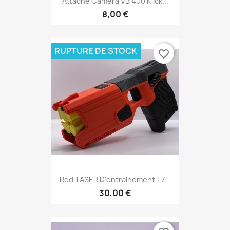
Attache Camera VB 400 Klick...
8,00 €
RUPTURE DE STOCK
favorite_border
Red TASER D'entrainement T7...
30,00 €