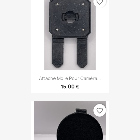
favorite_border
Attache Molle Pour Caméra...
15,00 €
favorite_border