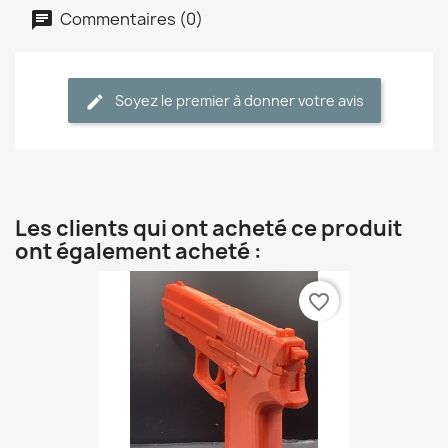
Commentaires (0)
Soyez le premier à donner votre avis
Les clients qui ont acheté ce produit
ont également acheté :
favorite_border