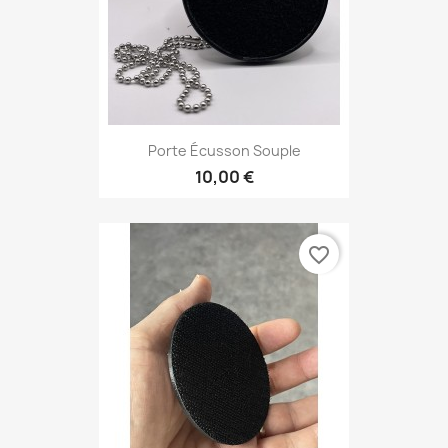
Porte Écusson Souple
10,00 €
favorite_border