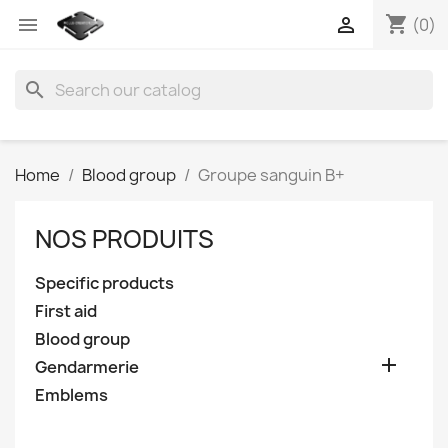
shopping_cart


(0)
search
Home
Blood group
Groupe sanguin B+
NOS PRODUITS
Specific products
First aid
Blood group

Gendarmerie
Emblems