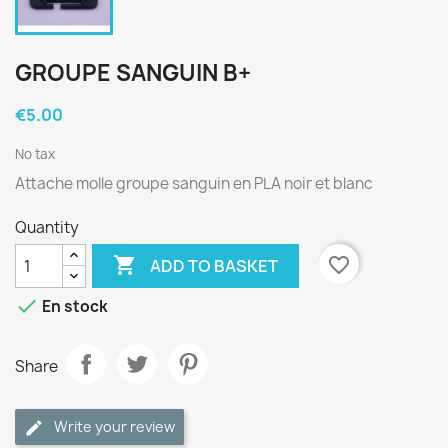
GROUPE SANGUIN B+
€5.00
No tax
Attache molle groupe sanguin en PLA noir et blanc
Quantity

favorite_border
ADD TO BASKET

En stock
Share
Write your review