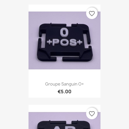
favorite_border
Groupe Sanguin O+
€5.00
favorite_border