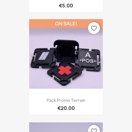
€5.00
ON SALE!
favorite_border
Pack Promo Terrain
€20.00
favorite_border