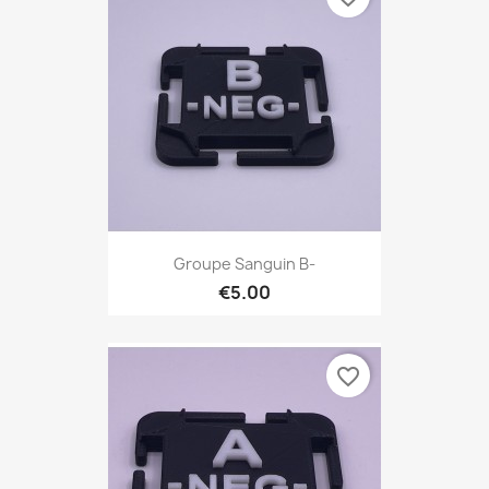
Groupe Sanguin B-
€5.00
favorite_border