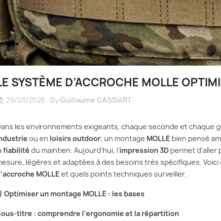
LE SYSTÈME D’ACCROCHE MOLLE OPTIM
29/03/2026
By
Guillaume CASSIART
ans les environnements exigeants, chaque seconde et chaque g
ndustrie
ou en
loisirs outdoor
, un montage
MOLLE
bien pensé amé
a
fiabilité
du maintien. Aujourd’hui, l’
impression 3D
permet d’aller p
esure, légères et adaptées à des besoins très spécifiques. Voi
’accroche MOLLE
et quels points techniques surveiller.
) Optimiser un montage MOLLE : les bases
ous-titre : comprendre l’ergonomie et la répartition