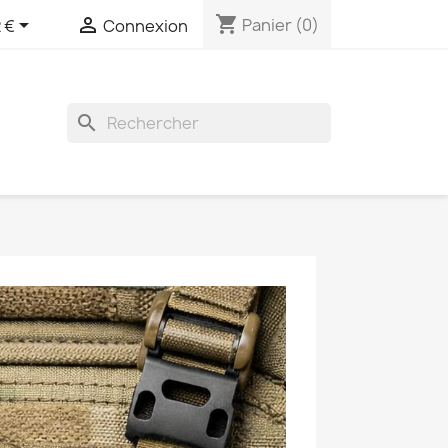
shopping_cart


Panier
(0)
 €
Connexion
search