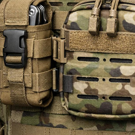
ion additive : un
Comment l’impression
Impres
tratégique pour
3D transforme les
de l’or
nse
opérations militaires
révolu
modernes
ation additive
De plus 
L’impression 3D s’impose
 aujourd’hui comme
3D s’im
aujourd’hui comme un levier
nologie clé pour
stratégi
stratégique dans la
 aux enjeux de la
de l’ordr
modernisation des forces
Grâce...
Lire plu
armées. Capable de...
Lire plus