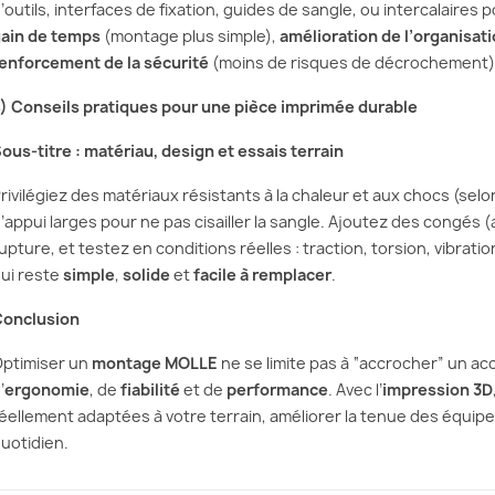
’outils, interfaces de fixation, guides de sangle, ou intercalaires po
ain de temps
(montage plus simple),
amélioration de l’organisat
enforcement de la sécurité
(moins de risques de décrochement)
) Conseils pratiques pour une pièce imprimée durable
ous-titre : matériau, design et essais terrain
rivilégiez des matériaux résistants à la chaleur et aux chocs (sel
’appui larges pour ne pas cisailler la sangle. Ajoutez des congés (
upture, et testez en conditions réelles : traction, torsion, vibrati
ui reste
simple
,
solide
et
facile à remplacer
.
onclusion
ptimiser un
montage MOLLE
ne se limite pas à “accrocher” un ac
’
ergonomie
, de
fiabilité
et de
performance
. Avec l’
impression 3D
éellement adaptées à votre terrain, améliorer la tenue des équi
uotidien.