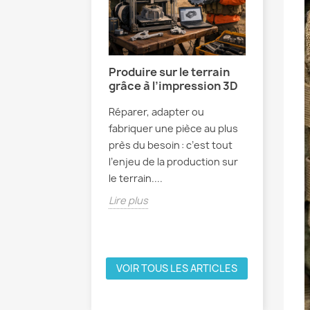
e terrain nous
Produire sur le terrain
Fabricat
grâce à l’impression 3D
atout s
la défe
ain, la théorie
Réparer, adapter ou
La fabric
 tout autre
fabriquer une pièce au plus
s’impose
. Entre
près du besoin : c’est tout
une tech
s de délais,
l’enjeu de la production sur
répondre
usage et...
le terrain....
défense. 
Lire plus
Lire plus
VOIR TOUS LES ARTICLES