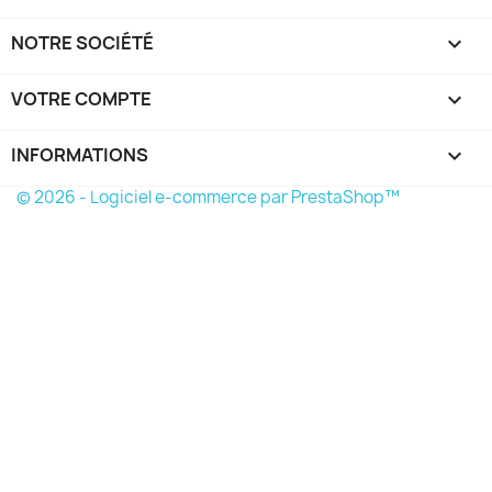
NOTRE SOCIÉTÉ

VOTRE COMPTE

INFORMATIONS
keyboard_arrow_down
© 2026 - Logiciel e-commerce par PrestaShop™