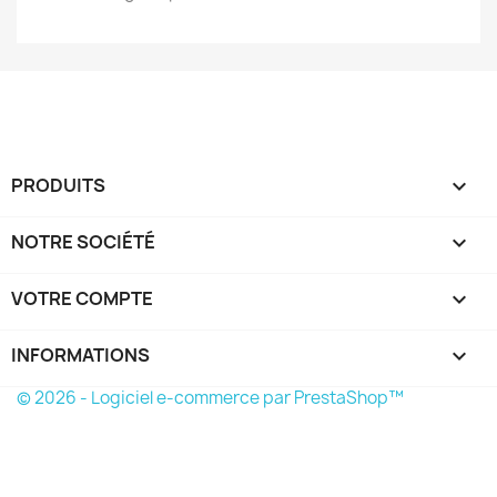
PRODUITS

NOTRE SOCIÉTÉ

VOTRE COMPTE

INFORMATIONS
keyboard_arrow_down
© 2026 - Logiciel e-commerce par PrestaShop™