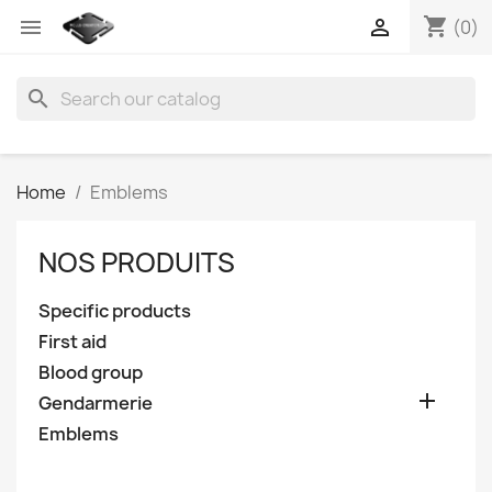
shopping_cart


(0)
search
Home
Emblems
NOS PRODUITS
Specific products
First aid
Blood group

Gendarmerie
Emblems