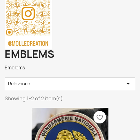
EMBLEMS
Emblems

Relevance
Showing 1-2 of 2 item(s)
favorite_border